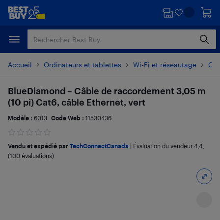
Passer
Passer
au
au
contenu
pied
principal
de
page
Accueil
Ordinateurs et tablettes
Wi-Fi et réseautage
Câb
BlueDiamond – Câble de raccordement 3,05 m
(10 pi) Cat6, câble Ethernet, vert
Modèle :
6013
Code Web :
11530436
Vendu et expédié par
TechConnectCanada
|
Évaluation du vendeur
4,4
;
(100 évaluations)