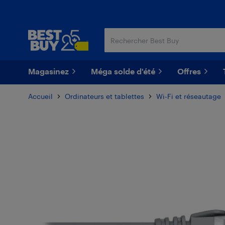
Passer
Passer
au
au
contenu
pied
principal
de
page
Magasinez
Méga solde d'été
Offres
Accueil
Ordinateurs et tablettes
Wi-Fi et réseautage