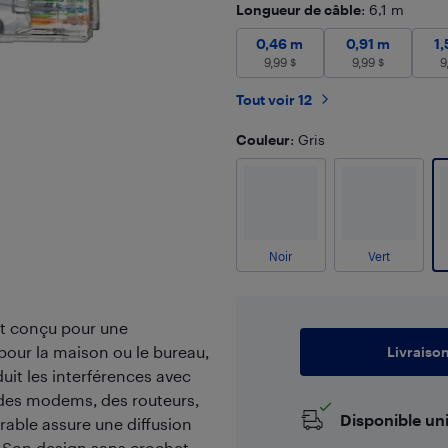
Longueur de câble
: 6,1 m
0,46 m
9,99
$
0,91 m
9,99
0,46 m
0,91 m
1
9,99
$
9,99
$
9
Tout voir 12
Couleur
: Gris
Noir
Vert
t conçu pour une
 pour la maison ou le bureau,
Livraiso
duit les interférences avec
 des modems, des routeurs,
Disponible un
rable assure une diffusion
. Son design sans crochet