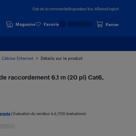
État de la commande
Blogue
Best Buy Affaires
English
Magasins
Favoris
Panier
Câbles Ethernet
Détails sur le produit
e raccordement 6,1 m (20 pi) Cat6,
anada
|
Évaluation du vendeur
4,4
; (100 évaluations)