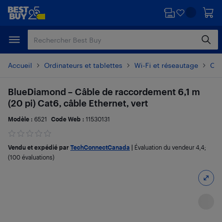
Passer
Passer
au
au
contenu
pied
principal
de
page
Accueil
Ordinateurs et tablettes
Wi-Fi et réseautage
Câb
BlueDiamond – Câble de raccordement 6,1 m
(20 pi) Cat6, câble Ethernet, vert
Modèle :
6521
Code Web :
11530131
Vendu et expédié par
TechConnectCanada
|
Évaluation du vendeur
4,4
;
(100 évaluations)