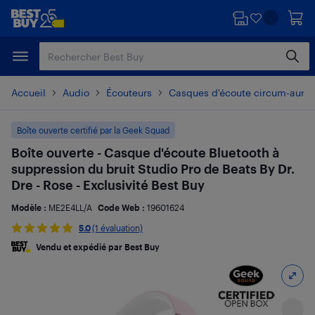
Passer
Passer
au
au
contenu
pied
principal
de
page
Accueil
Audio
Écouteurs
Casques d'écoute circum-auricu
Boîte ouverte certifié par la Geek Squad
Boîte ouverte - Casque d'écoute Bluetooth à
suppression du bruit Studio Pro de Beats By Dr.
Dre - Rose - Exclusivité Best Buy
Modèle :
ME2E4LL/A
Code Web :
19601624
5.0
(1 évaluation)
Vendu et expédié par Best Buy