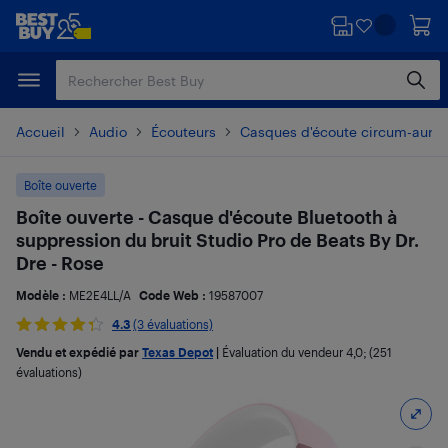
Passer
Passer
au
au
contenu
pied
principal
de
page
Accueil
Audio
Écouteurs
Casques d'écoute circum-auricu
Boîte ouverte
Boîte ouverte - Casque d'écoute Bluetooth à
suppression du bruit Studio Pro de Beats By Dr.
Dre - Rose
Modèle :
ME2E4LL/A
Code Web :
19587007
4.3
(3 évaluations)
Vendu et expédié par
Texas Depot
|
Évaluation du vendeur
4,0
; (251
évaluations)