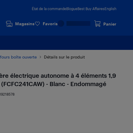
État de la commande
Blogue
Best Buy Affaires
English
Magasins
Favoris
Panier
 fours boîte ouverte
Détails sur le produit
ière électrique autonome à 4 éléments 1,9
ire (FCFC241CAW) - Blanc - Endommagé
19218578