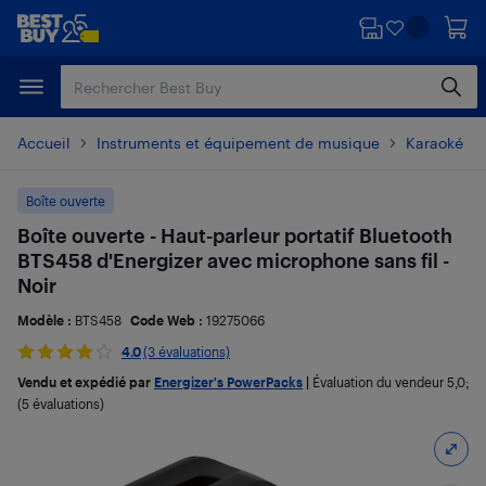
Passer
Passer
au
au
contenu
pied
principal
de
page
Accueil
Instruments et équipement de musique
Karaoké
Boîte ouverte
Boîte ouverte - Haut-parleur portatif Bluetooth
BTS458 d'Energizer avec microphone sans fil -
Noir
Modèle :
BTS458
Code Web :
19275066
4.0
(3 évaluations)
Vendu et expédié par
Energizer's PowerPacks
|
Évaluation du vendeur
5,0
;
(5 évaluations)