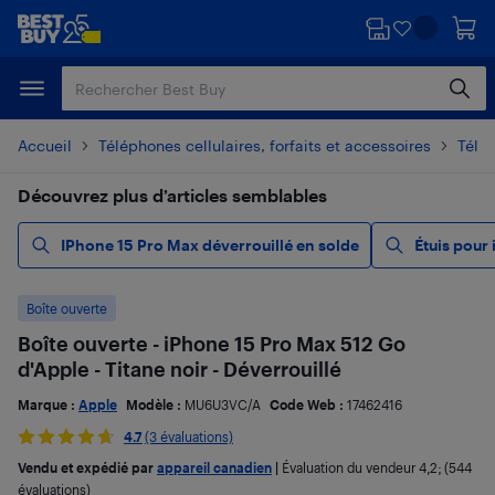
Passer
Passer
au
au
contenu
pied
principal
de
page
Accueil
Téléphones cellulaires, forfaits et accessoires
Télé
Découvrez plus d’articles semblables
IPhone 15 Pro Max déverrouillé en solde
Étuis pour
Boîte ouverte
Boîte ouverte - iPhone 15 Pro Max 512 Go
d'Apple - Titane noir - Déverrouillé
Marque :
Apple
Modèle :
MU6U3VC/A
Code Web :
17462416
4.7
(3 évaluations)
Vendu et expédié par
appareil canadien
|
Évaluation du vendeur
4,2
; (544
évaluations)