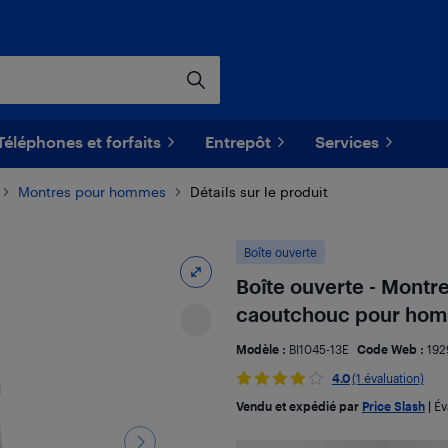
Téléphones et forfaits
Entrepôt
Services
Montres pour hommes
Détails sur le produit
Boîte ouverte
Boîte ouverte - Montr
caoutchouc pour homm
Modèle :
BI1045-13E
Code Web :
192
4.0
(1 évaluation)
Vendu et expédié par
Price Slash
|
Év