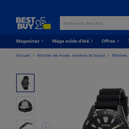
Passer
Passer
au
au
contenu
pied
principal
de
page
Magasinez
Méga solde d'été
Offres
Accueil
Articles de mode, montres et bijoux
Montres