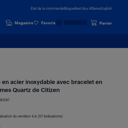
État de la commande
Blogue
Best Buy Affaires
English
Magasins
Favoris
Panier
e en acier inoxydable avec bracelet en
es Quartz de Citizen
90287
aluation du vendeur
4,4
; (57 évaluations)