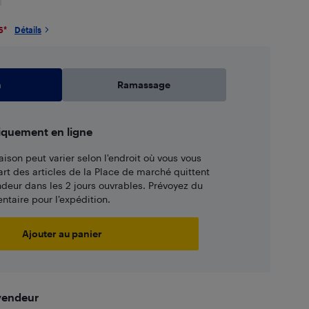
6
*
Détails
n
Ramassage
iquement en ligne
aison peut varier selon l'endroit où vous vous
art des articles de la Place de marché quittent
ndeur dans les 2 jours ouvrables. Prévoyez du
taire pour l’expédition.
Ajouter au panier
 vendeur