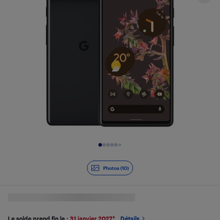
Diapositive 1 de 10
Photos (10)
Le solde prend fin le :
31 janvier 2027
*
Détails