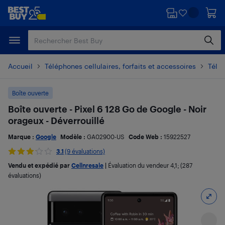
Passer
Passer
au
au
contenu
pied
principal
de
page
Accueil
Téléphones cellulaires, forfaits et accessoires
Télé
Boîte ouverte
Boîte ouverte - Pixel 6 128 Go de Google - Noir
orageux - Déverrouillé
Marque :
Google
Modèle :
GA02900-US
Code Web :
15922527
3.1
(9 évaluations)
Vendu et expédié par
Cellnresale
|
Évaluation du vendeur
4,1
; (287
évaluations)