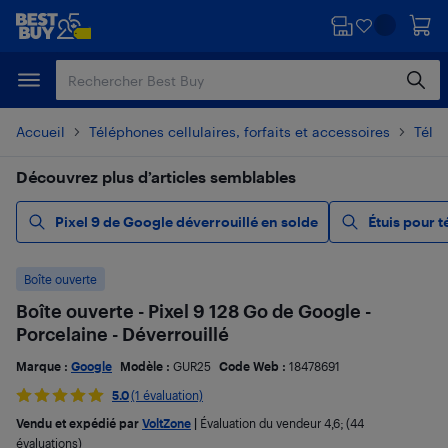
Passer
Passer
au
au
contenu
pied
principal
de
page
Accueil
Téléphones cellulaires, forfaits et accessoires
Télé
Découvrez plus d’articles semblables
Pixel 9 de Google déverrouillé en solde
Étuis pour 
Boîte ouverte
Boîte ouverte - Pixel 9 128 Go de Google -
Porcelaine - Déverrouillé
Marque :
Google
Modèle :
GUR25
Code Web :
18478691
5.0
(1 évaluation)
Vendu et expédié par
VoltZone
|
Évaluation du vendeur
4,6
; (44
évaluations)