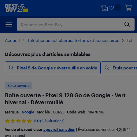
Passer
Passer
au
au
contenu
pied
principal
de
page
Accueil
Téléphones cellulaires, forfaits et accessoires
Télé
Découvrez plus d’articles semblables
Pixel 9 de Google déverrouillé en solde
Étuis pour 
Boîte ouverte
Boîte ouverte - Pixel 9 128 Go de Google - Vert
hivernal - Déverrouillé
Marque :
Google
Modèle :
GUR25
Code Web :
18478746
5.0
(2 évaluations)
Vendu et expédié par
appareil canadien
|
Évaluation du vendeur
4,2
; (544
évaluations)