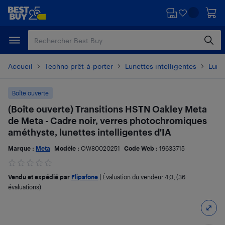
Passer
Passer
au
au
contenu
pied
principal
de
page
Accueil
Techno prêt-à-porter
Lunettes intelligentes
Lunet
Boîte ouverte
(Boîte ouverte) Transitions HSTN Oakley Meta
de Meta - Cadre noir, verres photochromiques
améthyste, lunettes intelligentes d'IA
Marque :
Meta
Modèle :
OW80020251
Code Web :
19633715
Vendu et expédié par
Flipafone
|
Évaluation du vendeur
4,0
; (36
évaluations)