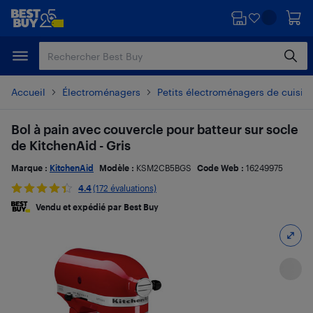
Passer
Passer
au
au
contenu
pied
principal
de
page
Accueil
Électroménagers
Petits électroménagers de cuisin
Bol à pain avec couvercle pour batteur sur socle
de KitchenAid - Gris
Marque :
KitchenAid
Modèle :
KSM2CB5BGS
Code Web :
16249975
4.4
(172 évaluations)
Vendu et expédié par Best Buy