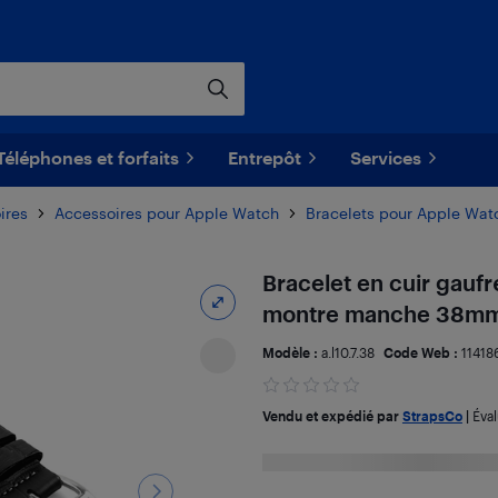
Téléphones et forfaits
Entrepôt
Services
ires
Accessoires pour Apple Watch
Bracelets pour Apple Wat
Bracelet en cuir gauf
montre manche 38mm 
Modèle :
a.l10.7.38
Code Web :
11418
Vendu et expédié par
StrapsCo
|
Éva