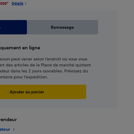
2026
*
Détails
n
Ramassage
iquement en ligne
aison peut varier selon l'endroit où vous vous
art des articles de la Place de marché quittent
ndeur dans les 2 jours ouvrables. Prévoyez du
taire pour l’expédition.
Ajouter au panier
 vendeur
retour