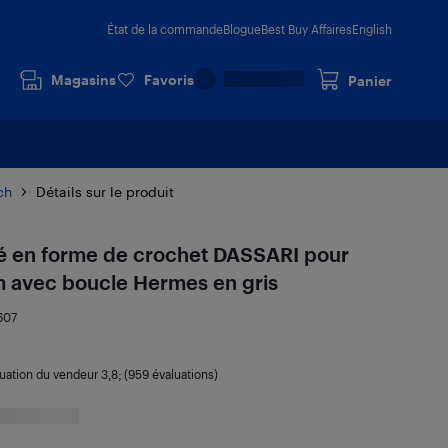
État de la commande
Blogue
Best Buy Affaires
English
Magasins
Favoris
Panier
ch
Détails sur le produit
ré en forme de crochet DASSARI pour
avec boucle Hermes en gris
607
luation du vendeur
3,8
; (959 évaluations)