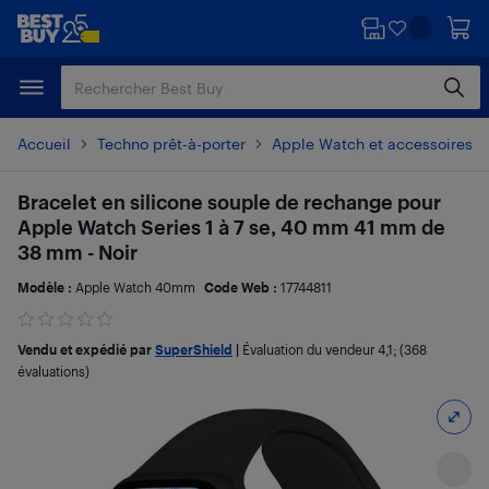
Passer
Passer
au
au
contenu
pied
principal
de
page
Accueil
Techno prêt-à-porter
Apple Watch et accessoires
Bracelet en silicone souple de rechange pour
Apple Watch Series 1 à 7 se, 40 mm 41 mm de
38 mm - Noir
Modèle :
Apple Watch 40mm
Code Web :
17744811
Vendu et expédié par
SuperShield
|
Évaluation du vendeur
4,1
; (368
évaluations)