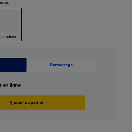
nique
Noir volcanique
n
Ramassage
s en ligne
Ajouter au panier