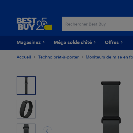
Passer
Passer
au
au
contenu
pied
principal
de
page
Magasinez
Méga solde d'été
Offres
Accueil
Techno prêt-à-porter
Moniteurs de mise en f