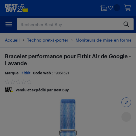
Passer
Passer
au
au
contenu
pied
principal
de
page
Accueil
Techno prêt-à-porter
Moniteurs de mise en forme e
Bracelet performance pour Fitbit Air de Google -
Lavande
Marque :
Fitbit
Code Web :
19851521
Vendu et expédié par Best Buy