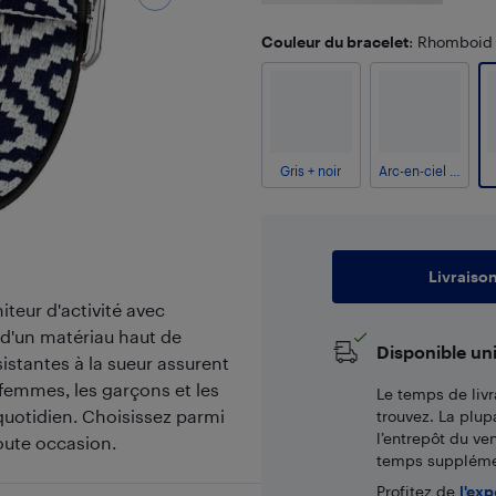
Couleur du bracelet
: Rhomboid
Gris + noir
Arc-en-ciel aztèque
Livraiso
teur d'activité avec
 d'un matériau haut de
Disponible un
stantes à la sueur assurent
femmes, les garçons et les
Le temps de livr
le quotidien. Choisissez parmi
trouvez. La plup
l’entrepôt du ve
toute occasion.
temps supplémen
Profitez de
l'exp