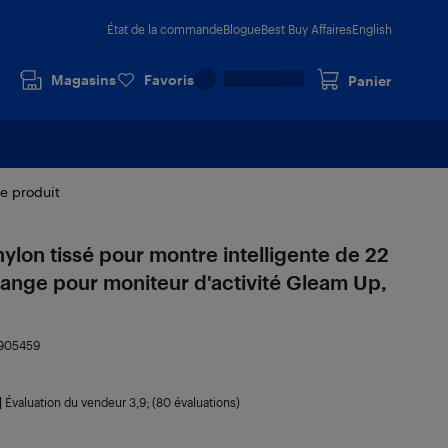
État de la commande
Blogue
Best Buy Affaires
English
Magasins
Favoris
Panier
le produit
nylon tissé pour montre intelligente de 22
ange pour moniteur d'activité Gleam Up,
905459
|
Évaluation du vendeur
3,9
; (80 évaluations)