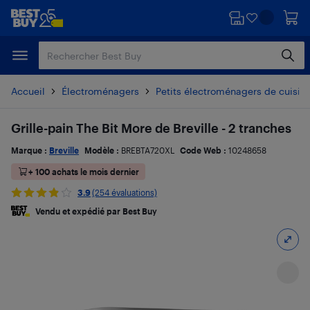
Passer
Passer
au
au
contenu
pied
principal
de
page
Accueil
Électroménagers
Petits électroménagers de cuisin
Grille-pain The Bit More de Breville - 2 tranches
Marque :
Breville
Modèle :
BREBTA720XL
Code Web :
10248658
+ 100 achats le mois dernier
3.9
(254 évaluations)
Vendu et expédié par Best Buy