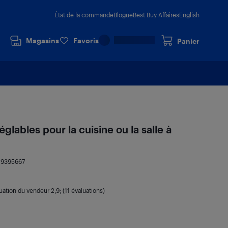
État de la commande
Blogue
Best Buy Affaires
English
Magasins
Favoris
Panier
églables pour la cuisine ou la salle à
19395667
uation du vendeur
2,9
; (11 évaluations)