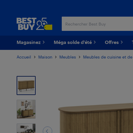
Passer
Passer
au
au
contenu
pied
principal
de
page
Magasinez
Méga solde d'été
Offres
Accueil
Maison
Meubles
Meubles de cuisine et de