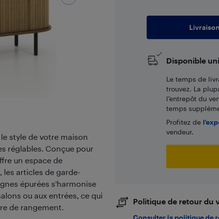
Livraiso
Disponible un
Le temps de livr
trouvez. La plup
l’entrepôt du ve
temps supplémen
Profitez de
l'exp
vendeur.
e style de votre maison
res réglables. Conçue pour
ffre un espace de
 les articles de garde-
 lignes épurées s'harmonise
salons ou aux entrées, ce qui
Politique de retour du
ire de rangement.
Consulter la politique de 