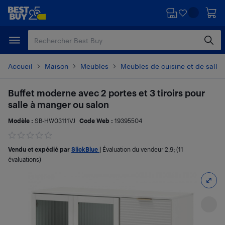
Passer
Passer
au
au
contenu
pied
principal
de
page
Accueil
Maison
Meubles
Meubles de cuisine et de salle
Buffet moderne avec 2 portes et 3 tiroirs pour
salle à manger ou salon
Modèle :
SB-HW03111VJ
Code Web :
19395504
Vendu et expédié par
SlickBlue
|
Évaluation du vendeur
2,9
; (11
évaluations)