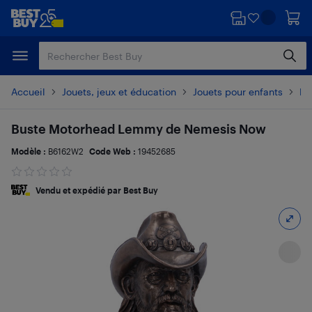
Passer
Passer
au
au
contenu
pied
principal
de
page
Accueil
Jouets, jeux et éducation
Jouets pour enfants
Fi
Buste Motorhead Lemmy de Nemesis Now
Modèle :
B6162W2
Code Web :
19452685
Vendu et expédié par Best Buy