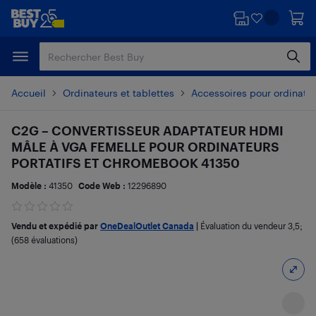
Passer
Passer
au
au
contenu
pied
principal
de
page
Accueil
Ordinateurs et tablettes
Accessoires pour ordinate
C2G – CONVERTISSEUR ADAPTATEUR HDMI
MÂLE À VGA FEMELLE POUR ORDINATEURS
PORTATIFS ET CHROMEBOOK 41350
Modèle :
41350
Code Web :
12296890
Vendu et expédié par
OneDealOutlet Canada
|
Évaluation du vendeur
3,5
;
(658 évaluations)