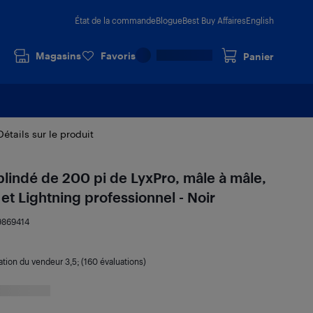
État de la commande
Blogue
Best Buy Affaires
English
Magasins
Favoris
Panier
Détails sur le produit
lindé de 200 pi de LyxPro, mâle à mâle,
t Lightning professionnel - Noir
9869414
ation du vendeur
3,5
; (160 évaluations)