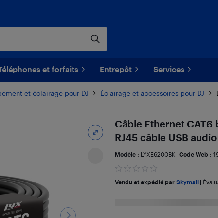
Téléphones et forfaits
Entrepôt
Services
pement et éclairage pour DJ
Éclairage et accessoires pour DJ
Câble Ethernet CAT6 b
RJ45 câble USB audio e
Modèle :
LYXE6200BK
Code Web :
1
Vendu et expédié par
Skymall
|
Évalu