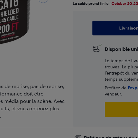
Le solde prend fin le :
October 20, 2
Livraiso
Disponible un
Le temps de livr
trouvez. La plup
l’entrepôt du ve
temps supplémen
 de reprise, pas de reprise,
Profitez de
l'exp
erformance doit être
vendeur.
es média pour la scène. Avec
uits, et vous obtenez plus
.
Politique de retour du