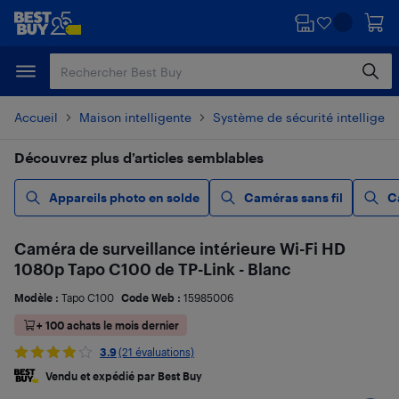
Passer
Passer
au
au
contenu
pied
principal
de
page
Accueil
Maison intelligente
Système de sécurité intelligent
Découvrez plus d’articles semblables
Appareils photo en solde
Caméras sans fil
C
Caméra de surveillance intérieure Wi-Fi HD
1080p Tapo C100 de TP-Link - Blanc
Modèle :
Tapo C100
Code Web :
15985006
+ 100 achats le mois dernier
3.9
(21 évaluations)
Vendu et expédié par Best Buy