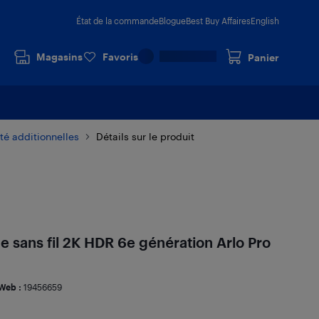
État de la commande
Blogue
Best Buy Affaires
English
Magasins
Favoris
Panier
té additionnelles
Détails sur le produit
e sans fil 2K HDR 6e génération Arlo Pro
Web :
19456659