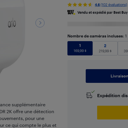
4.6
(102 évaluations)
Vendu et expédié par Best Buy
Nombre de caméras incluses
: 1
1
169,99
$
1
2
219,99
$
2
169,99
$
219,99
$
39
Livraiso
Expédition di
llance supplémentaire
HDR 2K offre une détection
mouvements, pour une
ur ce qui compte le plus et