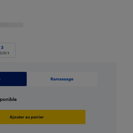
3
399,99
$
3
9,99
$
n
Ramassage
sponible
Ajouter au panier