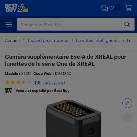
Passer
Passer
au
au
contenu
pied
principal
de
page
Accueil
Techno prêt-à-porter
Lunettes intelligentes
Lunet
Caméra supplémentaire Eye-A de XREAL pour
lunettes de la série One de XREAL
Modèle :
X7011
Code Web :
19831800
3.5
(4 évaluations)
Vendu et expédié par Best Buy