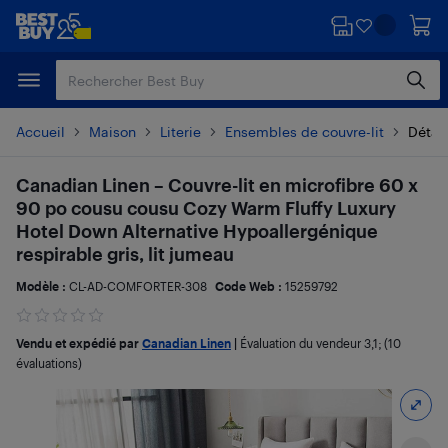
Passer
Passer
au
au
contenu
pied
principal
de
page
Accueil
Maison
Literie
Ensembles de couvre-lit
Détail
Canadian Linen – Couvre-lit en microfibre 60 x
90 po cousu cousu Cozy Warm Fluffy Luxury
Hotel Down Alternative Hypoallergénique
respirable gris, lit jumeau
Modèle :
CL-AD-COMFORTER-308
Code Web :
15259792
Vendu et expédié par
Canadian Linen
|
Évaluation du vendeur
3,1
; (10
évaluations)