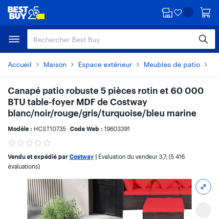
Passer
Passer
au
au
contenu
pied
principal
de
page
Accueil
Maison
Espace extérieur
Meubles de patio
En
Canapé patio robuste 5 pièces rotin et 60 000
BTU table-foyer MDF de Costway
blanc/noir/rouge/gris/turquoise/bleu marine
Modèle :
HCST10735
Code Web :
19603391
Vendu et expédié par
Costway
|
Évaluation du vendeur
3,7
; (5 416
évaluations)