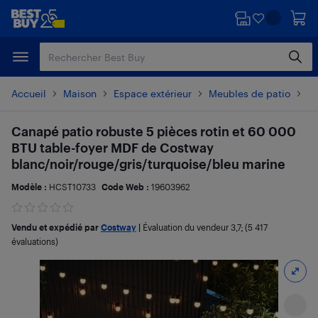
Passer
Passer
au
au
contenu
pied
principal
de
page
Accueil
Maison
Espace extérieur
Meubles de patio
En
Canapé patio robuste 5 pièces rotin et 60 000
BTU table-foyer MDF de Costway
blanc/noir/rouge/gris/turquoise/bleu marine
Modèle :
HCST10733
Code Web :
19603962
Vendu et expédié par
Costway
|
Évaluation du vendeur
3,7
; (5 417
évaluations)