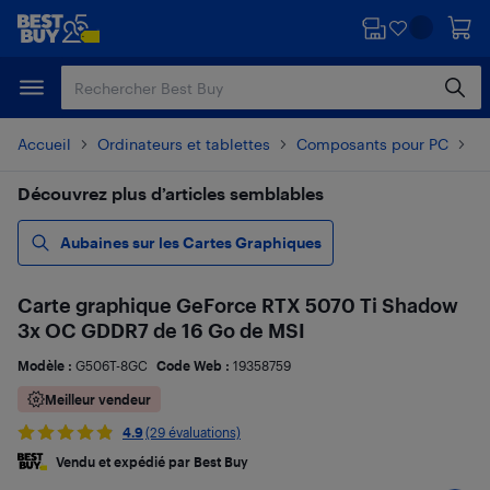
Passer
Passer
au
au
contenu
pied
principal
de
page
Accueil
Ordinateurs et tablettes
Composants pour PC
C
Découvrez plus d’articles semblables
Aubaines sur les Cartes Graphiques
Carte graphique GeForce RTX 5070 Ti Shadow
3x OC GDDR7 de 16 Go de MSI
Modèle :
G506T-8GC
Code Web :
19358759
Meilleur vendeur
4.9
(29 évaluations)
Vendu et expédié par Best Buy