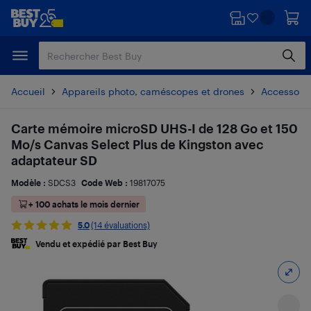
Passer
Passer
au
au
contenu
pied
principal
de
page
Accueil
Appareils photo, caméscopes et drones
Accessoire
Carte mémoire microSD UHS-I de 128 Go et 150
Mo/s Canvas Select Plus de Kingston avec
adaptateur SD
Modèle :
SDCS3
Code Web :
19817075
+ 100 achats le mois dernier
5.0
(14 évaluations)
Vendu et expédié par Best Buy