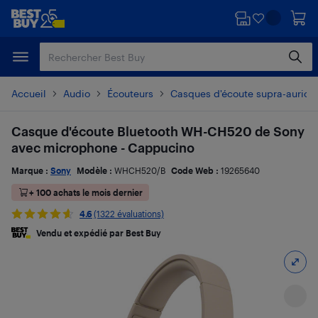
Passer
Passer
au
au
contenu
pied
principal
de
page
Accueil
Audio
Écouteurs
Casques d'écoute supra-auricul
Casque d'écoute Bluetooth WH-CH520 de Sony
avec microphone - Cappucino
Marque :
Sony
Modèle :
WHCH520/B
Code Web :
19265640
+ 100 achats le mois dernier
4.6
(1322 évaluations)
Vendu et expédié par Best Buy