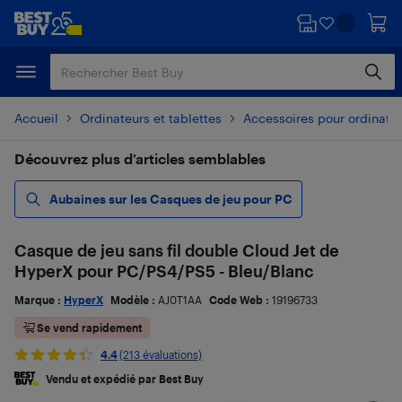
Passer
Passer
au
au
contenu
pied
principal
de
page
Accueil
Ordinateurs et tablettes
Accessoires pour ordinate
Découvrez plus d’articles semblables
Aubaines sur les Casques de jeu pour PC
Casque de jeu sans fil double Cloud Jet de
HyperX pour PC/PS4/PS5 - Bleu/Blanc
Marque :
HyperX
Modèle :
AJ0T1AA
Code Web :
19196733
Se vend rapidement
4.4
(213 évaluations)
Vendu et expédié par Best Buy