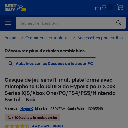
Passer
Passer
au
au
contenu
pied
principal
de
page
Accueil
Ordinateurs et tablettes
Accessoires pour ordinate
Découvrez plus d’articles semblables
Aubaines sur les Casques de jeu pour PC
Casque de jeu sans fil multiplateforme avec
microphone Cloud III S de HyperX pour Xbox
Series X|S/Xbox One/PC/PS4/PS5/Nintendo
Switch - Noir
Marque :
HyperX
Modèle :
A59YZAA
Code Web :
19285548
+ 100 achats le mois dernier
4.4
(54 évaluations)