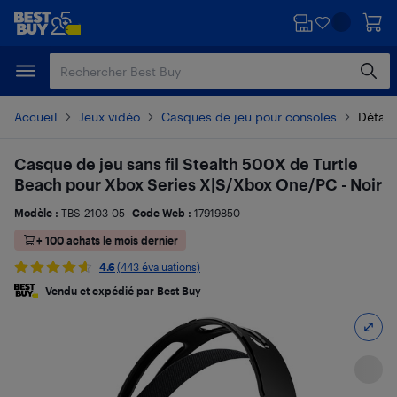
Passer
Passer
au
au
contenu
pied
principal
de
page
Accueil
Jeux vidéo
Casques de jeu pour consoles
Détails
Casque de jeu sans fil Stealth 500X de Turtle
Beach pour Xbox Series X|S/Xbox One/PC - Noir
Modèle :
TBS-2103-05
Code Web :
17919850
+ 100 achats le mois dernier
4.6
(443 évaluations)
Vendu et expédié par Best Buy