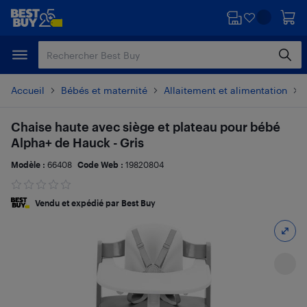
Passer
Passer
au
au
contenu
pied
principal
de
page
Accueil
Bébés et maternité
Allaitement et alimentation
Chaise haute avec siège et plateau pour bébé
Alpha+ de Hauck - Gris
Modèle :
66408
Code Web :
19820804
Vendu et expédié par Best Buy