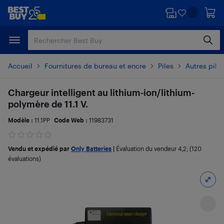
Passer
Passer
au
au
contenu
pied
principal
de
page
Accueil
Fournitures de bureau et encre
Piles
Autres pile
Chargeur intelligent au lithium-ion/lithium-
polymère de 11.1 V.
Modèle :
11.1PP
Code Web :
11983731
Vendu et expédié par
Only Batteries
|
Évaluation du vendeur
4,2
; (120
évaluations)