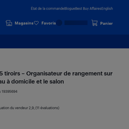
État de la commande
Blogue
Best Buy Affaires
English
Magasins
Favoris
Panier
 5 tiroirs – Organisateur de rangement sur
au à domicile et le salon
:
19395694
uation du vendeur
2,9
; (11 évaluations)