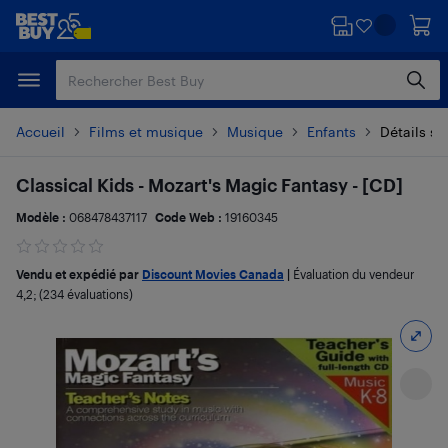
Passer
Passer
au
au
contenu
pied
principal
de
page
Accueil
Films et musique
Musique
Enfants
Détails su
Classical Kids - Mozart's Magic Fantasy - [CD]
Modèle :
068478437117
Code Web :
19160345
Vendu et expédié par
Discount Movies Canada
|
Évaluation du vendeur
4,2
; (234 évaluations)