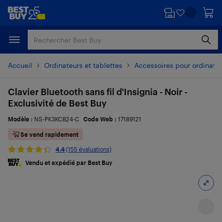
Passer
Passer
au
au
contenu
pied
principal
de
page
Accueil
Ordinateurs et tablettes
Accessoires pour ordinate
Clavier Bluetooth sans fil d'Insignia - Noir -
Exclusivité de Best Buy
Modèle :
NS-PK3KCB24-C
Code Web :
17189121
Se vend rapidement
4.4
(155 évaluations)
Vendu et expédié par Best Buy