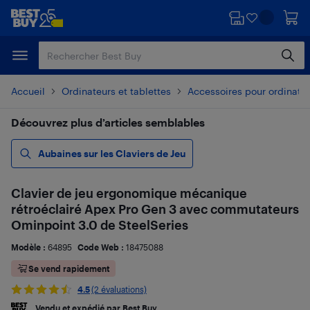
Passer
Passer
au
au
contenu
pied
principal
de
page
Accueil
Ordinateurs et tablettes
Accessoires pour ordinate
Découvrez plus d’articles semblables
Aubaines sur les Claviers de Jeu
Clavier de jeu ergonomique mécanique
rétroéclairé Apex Pro Gen 3 avec commutateurs
Ominpoint 3.0 de SteelSeries
Modèle :
64895
Code Web :
18475088
Se vend rapidement
4.5
(2 évaluations)
Vendu et expédié par Best Buy