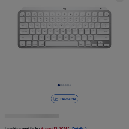
Diapositive 1 de 25
Photos (25)
Le solde prend fin le :
August 13, 2026
*
Détails