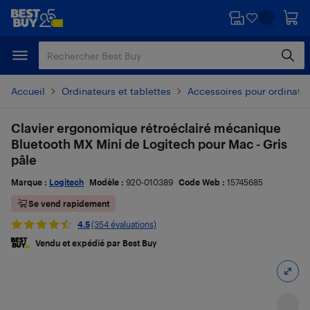
Passer
Passer
au
au
contenu
pied
principal
de
page
Accueil
Ordinateurs et tablettes
Accessoires pour ordinate
Clavier ergonomique rétroéclairé mécanique
Bluetooth MX Mini de Logitech pour Mac - Gris
pâle
Marque :
Logitech
Modèle :
920-010389
Code Web :
15745685
Se vend rapidement
4.5
(354 évaluations)
Vendu et expédié par Best Buy