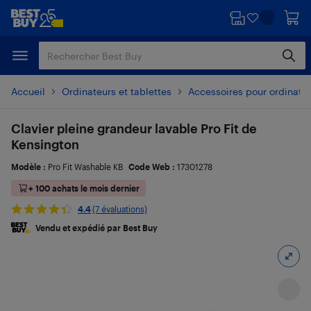
Passer
Passer
au
au
contenu
pied
principal
de
page
Accueil
Ordinateurs et tablettes
Accessoires pour ordinate
Clavier pleine grandeur lavable Pro Fit de
Kensington
Modèle :
Pro Fit Washable KB
Code Web :
17301278
+ 100 achats le mois dernier
4.4
(7 évaluations)
Vendu et expédié par Best Buy