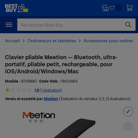
Passer
Passer
au
au
contenu
pied
principal
de
page
Accueil
Ordinateurs et tablettes
Accessoires pour ordinate
Clavier pliable Meetion — Bluetooth, ultra-
portatif, pliable petit, rechargeable, pour
iOS/Android/Windows/Mac
Modèle :
BTK9880
Code Web :
19433964
1.0
(1 évaluation)
Vendu et expédié par
Meetion
|
Évaluation du vendeur
3,3
; (3 évaluations)