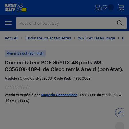
Passer
Passer
au
au
contenu
pied
principal
de
page
Accueil
Ordinateurs et tablettes
Wi-Fi et réseautage
Con
Remis à neuf (Bon état)
Commutateur POE 3560X 48 ports WS-
C3560X-48P-L de Cisco remis à neuf (bon état).
Modèle :
Cisco Catalyst 3560
Code Web :
18930063
Vendu et expédié par
Magasin ConnectTech
|
Évaluation du vendeur
3,4
;
(14 évaluations)