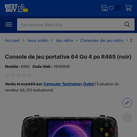
Passer
Passer
au
au
contenu
pied
principal
de
page
Accueil
Jeux vidéo
Jeu rétro
Consoles de jeu rétro
Dét
Console de jeu portative 64 Go 4 po R46S (noir)
Modèle :
R46S
Code Web :
19193649
Vendu et expédié par
Computer Technology Outlet
|
Évaluation du
vendeur
4,6
; (50 évaluations)