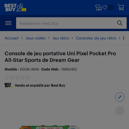
Passer
Passer
au
au
contenu
pied
principal
de
page
Accueil
Jeux vidéo
Jeu rétro
Consoles de jeu rétro
Dét
Console de jeu portative Uni Pixel Pocket Pro
All-Star Sports de Dream Gear
Modèle :
DGUN-3944
Code Web :
19452453
Vendu et expédié par Best Buy