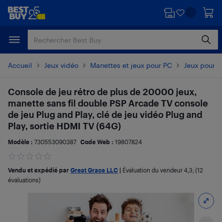
Passer
Passer
au
au
contenu
pied
principal
de
page
Accueil
Jeux vidéo
Manettes et jeux pour PC
Jeux pour 
Console de jeu rétro de plus de 20000 jeux,
manette sans fil double PSP Arcade TV console
de jeu Plug and Play, clé de jeu vidéo Plug and
Play, sortie HDMI TV (64G)
Modèle :
730553090387
Code Web :
19807824
Vendu et expédié par
Great Grace LLC
|
Évaluation du vendeur
4,3
; (12
évaluations)